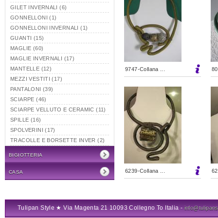
GILET INVERNALI (6)
GONNELLONI (1)
GONNELLONI INVERNALI (1)
GUANTI (15)
MAGLIE (60)
MAGLIE INVERNALI (17)
MANTELLE (12)
9747-Collana ...
80
MEZZI VESTITI (17)
PANTALONI (39)
SCIARPE (46)
SCIARPE VELLUTO E CERAMIC (11)
SPILLE (16)
SPOLVERINI (17)
TRACOLLE E BORSETTE INVER (2)
BIGIOTTERIA
6239-Collana ...
62
CASA
Tulipan Style ★ Via Magenta 21 10093 Collegno To Italia -
info@tulipanst