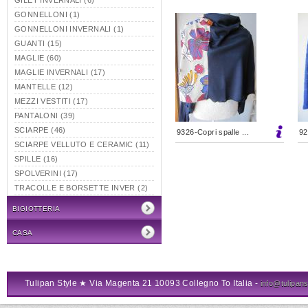
GILET INVERNALI (6)
GONNELLONI (1)
GONNELLONI INVERNALI (1)
GUANTI (15)
MAGLIE (60)
MAGLIE INVERNALI (17)
MANTELLE (12)
MEZZI VESTITI (17)
PANTALONI (39)
SCIARPE (46)
9326-Copri spalle ...
92
SCIARPE VELLUTO E CERAMIC (11)
SPILLE (16)
SPOLVERINI (17)
TRACOLLE E BORSETTE INVER (2)
BIGIOTTERIA
CASA
Tulipan Style ★ Via Magenta 21 10093 Collegno To Italia -
info@tulipanst