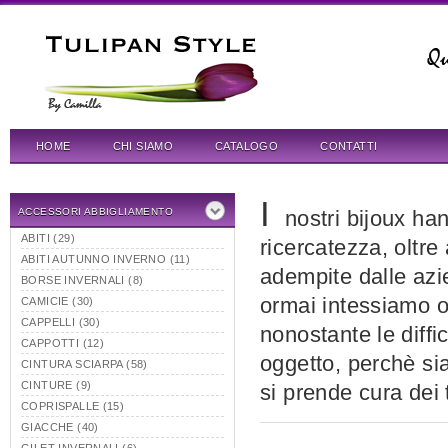
HOME
CHI SIAMO
CATALOGO
CONTATTI
I
ACCESSORI ABBIGLIAMENTO
nostri bijoux hann
ABITI (29)
ricercatezza, oltr
ABITI AUTUNNO INVERNO (11)
adempite dalle azi
BORSE INVERNALI (8)
ormai intessiamo or
CAMICIE (30)
CAPPELLI (30)
nonostante le diffi
CAPPOTTI (12)
oggetto, perchè sia
CINTURA SCIARPA (58)
CINTURE (9)
si prende cura dei 
COPRISPALLE (15)
GIACCHE (40)