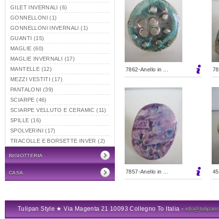
GILET INVERNALI (6)
GONNELLONI (1)
GONNELLONI INVERNALI (1)
GUANTI (15)
MAGLIE (60)
MAGLIE INVERNALI (17)
MANTELLE (12)
7862-Anello in ...
78
MEZZI VESTITI (17)
PANTALONI (39)
SCIARPE (46)
SCIARPE VELLUTO E CERAMIC (11)
SPILLE (16)
SPOLVERINI (17)
TRACOLLE E BORSETTE INVER (2)
BIGIOTTERIA
7857-Anello in ...
45
CASA
Tulipan Style ★ Via Magenta 21 10093 Collegno To Italia -
info@tulipanst