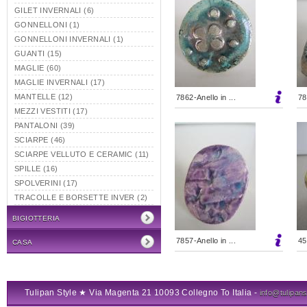
GILET INVERNALI (6)
GONNELLONI (1)
GONNELLONI INVERNALI (1)
GUANTI (15)
MAGLIE (60)
MAGLIE INVERNALI (17)
MANTELLE (12)
7862-Anello in ...
78
MEZZI VESTITI (17)
PANTALONI (39)
SCIARPE (46)
SCIARPE VELLUTO E CERAMIC (11)
SPILLE (16)
SPOLVERINI (17)
TRACOLLE E BORSETTE INVER (2)
BIGIOTTERIA
7857-Anello in ...
45
CASA
Tulipan Style ★ Via Magenta 21 10093 Collegno To Italia -
info@tulipanst